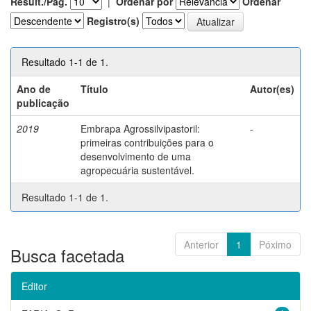
Result./Pág.
|
Ordenar por
Ordenar
Registro(s)
Resultado 1-1 de 1.
Ano de
Título
Autor(es)
publicação
2019
Embrapa Agrossilvipastoril:
-
primeiras contribuições para o
desenvolvimento de uma
agropecuária sustentável.
Resultado 1-1 de 1.
Anterior
1
Póximo
Busca facetada
Editor