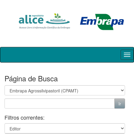
Skip
navigation
Página de Busca
Filtros correntes: