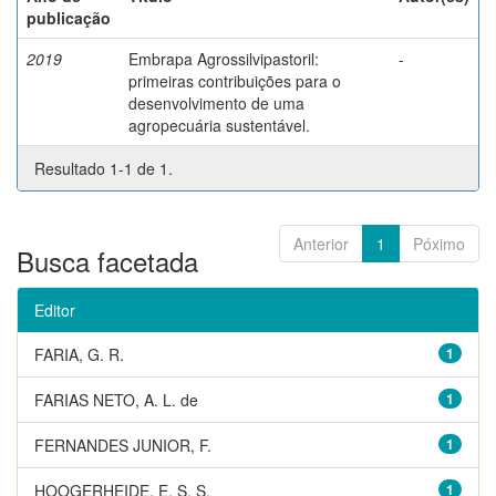
publicação
2019
Embrapa Agrossilvipastoril:
-
primeiras contribuições para o
desenvolvimento de uma
agropecuária sustentável.
Resultado 1-1 de 1.
Anterior
1
Póximo
Busca facetada
Editor
FARIA, G. R.
1
FARIAS NETO, A. L. de
1
FERNANDES JUNIOR, F.
1
HOOGERHEIDE, E. S. S.
1