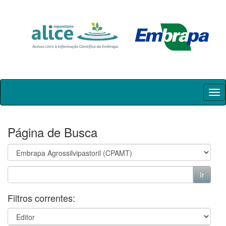
Skip
navigation
Página de Busca
Filtros correntes: