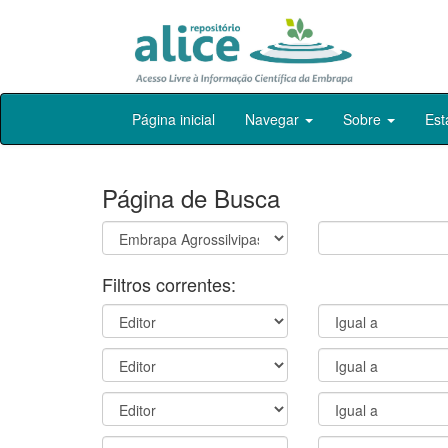
Skip
Página inicial
Navegar
Sobre
Est
navigation
Página de Busca
Filtros correntes: