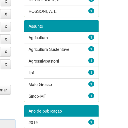
ROSSONI, A. L.
1
Assunto
Agricultura
1
Agricultura Sustentável
1
Agrossilvipastoril
1
Ilpf
1
Mato Grosso
1
Sinop-MT
1
Ano de publicação
2019
1