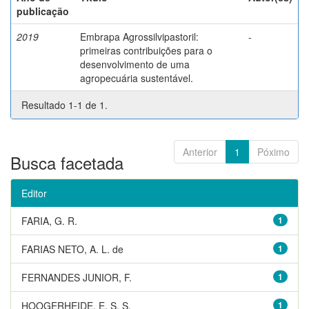
publicação
2019
Embrapa Agrossilvipastoril:
-
primeiras contribuições para o
desenvolvimento de uma
agropecuária sustentável.
Resultado 1-1 de 1.
Anterior
1
Póximo
Busca facetada
Editor
FARIA, G. R.
1
FARIAS NETO, A. L. de
1
FERNANDES JUNIOR, F.
1
HOOGERHEIDE, E. S. S.
1