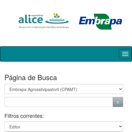
Skip
navigation
Página de Busca
Filtros correntes: