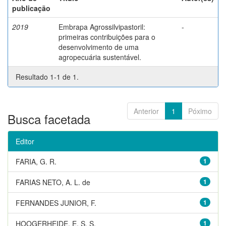
publicação
2019
Embrapa Agrossilvipastoril:
-
primeiras contribuições para o
desenvolvimento de uma
agropecuária sustentável.
Resultado 1-1 de 1.
Anterior
1
Póximo
Busca facetada
Editor
FARIA, G. R.
1
FARIAS NETO, A. L. de
1
FERNANDES JUNIOR, F.
1
HOOGERHEIDE, E. S. S.
1