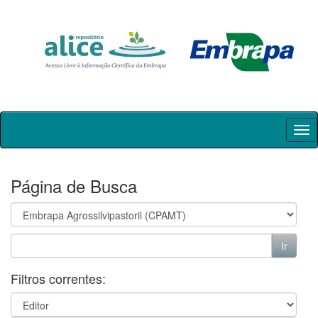
Skip
navigation
Página de Busca
Filtros correntes: