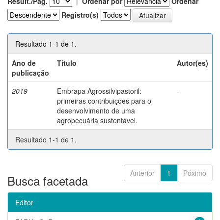
Result./Pág.
|
Ordenar por
Ordenar
Registro(s)
Resultado 1-1 de 1.
Ano de
Título
Autor(es)
publicação
2019
Embrapa Agrossilvipastoril:
-
primeiras contribuições para o
desenvolvimento de uma
agropecuária sustentável.
Resultado 1-1 de 1.
Anterior
1
Póximo
Busca facetada
Editor