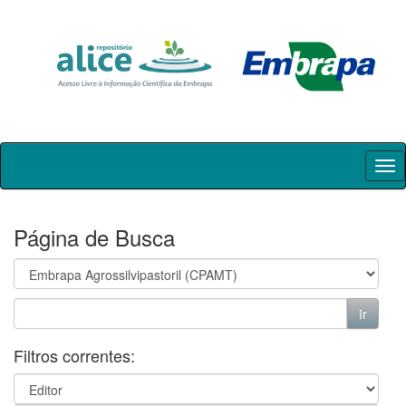
Skip
navigation
Página de Busca
Filtros correntes: