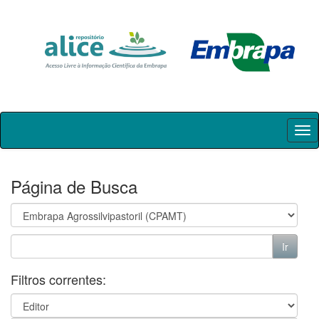
Skip
navigation
Página de Busca
Filtros correntes: