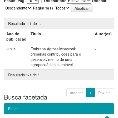
Result./Pág.
|
Ordenar por
Ordenar
Registro(s)
Resultado 1-1 de 1.
Ano de
Título
Autor(es)
publicação
2019
Embrapa Agrossilvipastoril:
-
primeiras contribuições para o
desenvolvimento de uma
agropecuária sustentável.
Resultado 1-1 de 1.
Anterior
1
Póximo
Busca facetada
Editor