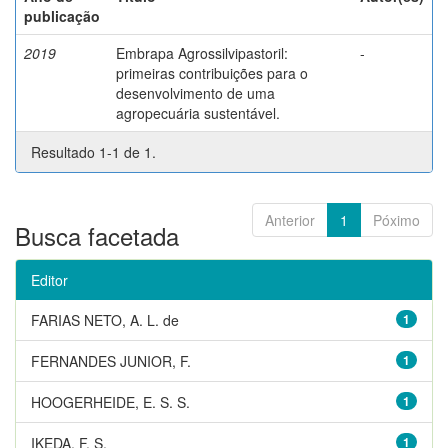
publicação
2019
Embrapa Agrossilvipastoril:
-
primeiras contribuições para o
desenvolvimento de uma
agropecuária sustentável.
Resultado 1-1 de 1.
Anterior
1
Póximo
Busca facetada
Editor
FARIAS NETO, A. L. de
1
FERNANDES JUNIOR, F.
1
HOOGERHEIDE, E. S. S.
1
IKEDA, F. S.
1