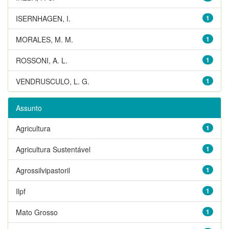
ISERNHAGEN, I.
1
MORALES, M. M.
1
ROSSONI, A. L.
1
VENDRUSCULO, L. G.
1
Assunto
Agricultura
1
Agricultura Sustentável
1
Agrossilvipastoril
1
Ilpf
1
Mato Grosso
1