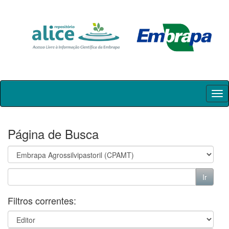
Skip
navigation
Página de Busca
Filtros correntes: