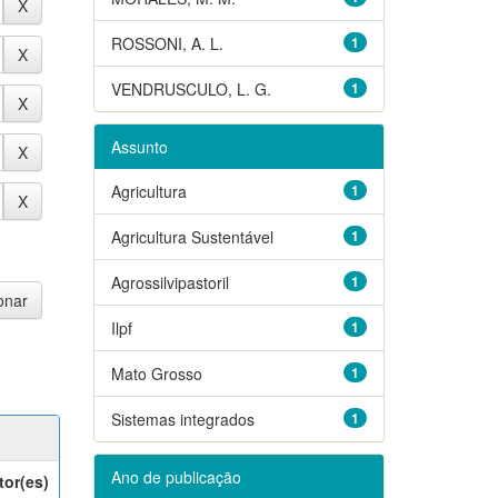
ROSSONI, A. L.
1
VENDRUSCULO, L. G.
1
Assunto
Agricultura
1
Agricultura Sustentável
1
Agrossilvipastoril
1
Ilpf
1
Mato Grosso
1
Sistemas integrados
1
Ano de publicação
tor(es)