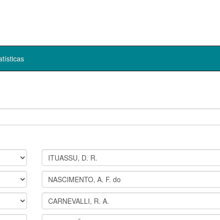
atísticas