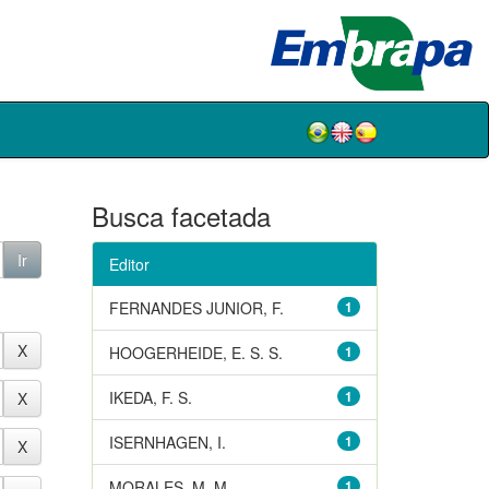
Busca facetada
Editor
FERNANDES JUNIOR, F.
1
HOOGERHEIDE, E. S. S.
1
IKEDA, F. S.
1
ISERNHAGEN, I.
1
MORALES, M. M.
1