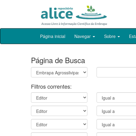
Skip
Página inicial
Navegar
Sobre
Est
navigation
Página de Busca
Filtros correntes: