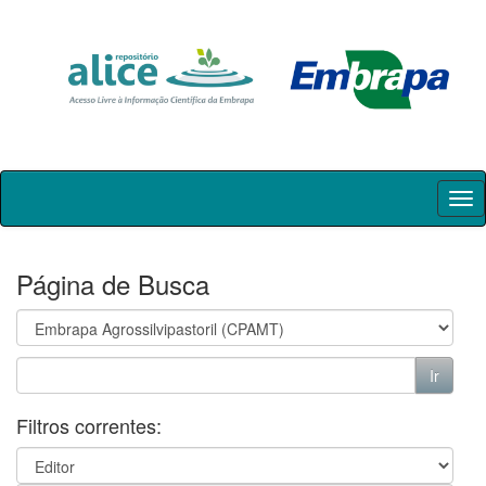
Skip
navigation
Página de Busca
Filtros correntes: