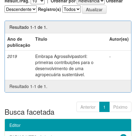
Result./Pág.
|
Ordenar por
Ordenar
Registro(s)
Resultado 1-1 de 1.
Ano de
Título
Autor(es)
publicação
2019
Embrapa Agrossilvipastoril:
-
primeiras contribuições para o
desenvolvimento de uma
agropecuária sustentável.
Resultado 1-1 de 1.
Anterior
1
Póximo
Busca facetada
Editor