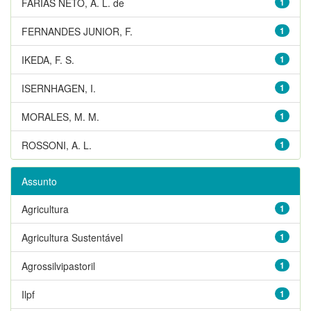
FARIAS NETO, A. L. de
1
FERNANDES JUNIOR, F.
1
IKEDA, F. S.
1
ISERNHAGEN, I.
1
MORALES, M. M.
1
ROSSONI, A. L.
1
Assunto
Agricultura
1
Agricultura Sustentável
1
Agrossilvipastoril
1
Ilpf
1