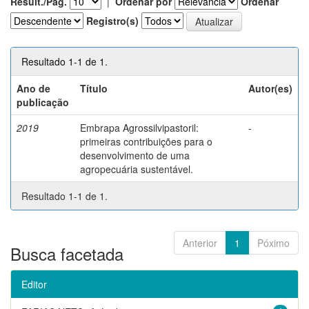
Result./Pág.
|
Ordenar por
Ordenar
Registro(s)
Resultado 1-1 de 1.
Ano de
Título
Autor(es)
publicação
2019
Embrapa Agrossilvipastoril:
-
primeiras contribuições para o
desenvolvimento de uma
agropecuária sustentável.
Resultado 1-1 de 1.
Anterior
1
Póximo
Busca facetada
Editor