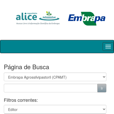
Skip
navigation
Página de Busca
Filtros correntes: