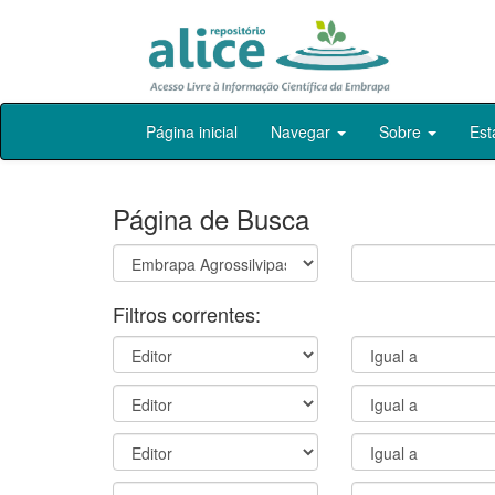
Skip
Página inicial
Navegar
Sobre
Est
navigation
Página de Busca
Filtros correntes: