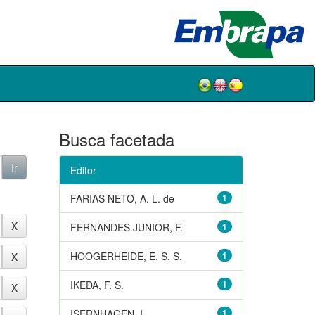
Busca facetada
Editor
FARIAS NETO, A. L. de
1
FERNANDES JUNIOR, F.
1
HOOGERHEIDE, E. S. S.
1
IKEDA, F. S.
1
ISERNHAGEN, I.
1