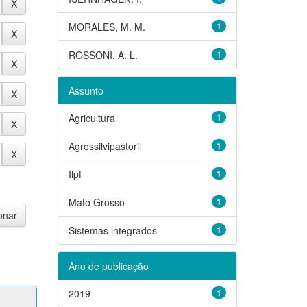
MORALES, M. M.
1
ROSSONI, A. L.
1
Assunto
Agricultura
1
Agrossilvipastoril
1
Ilpf
1
Mato Grosso
1
Sistemas integrados
1
Ano de publicação
2019
1