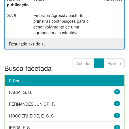
publicação
2019
Embrapa Agrossilvipastoril:
-
primeiras contribuições para o
desenvolvimento de uma
agropecuária sustentável.
Resultado 1-1 de 1.
Anterior
1
Póximo
Busca facetada
Editor
FARIA, G. R.
1
FERNANDES JUNIOR, F.
1
HOOGERHEIDE, E. S. S.
1
IKEDA, F. S.
1