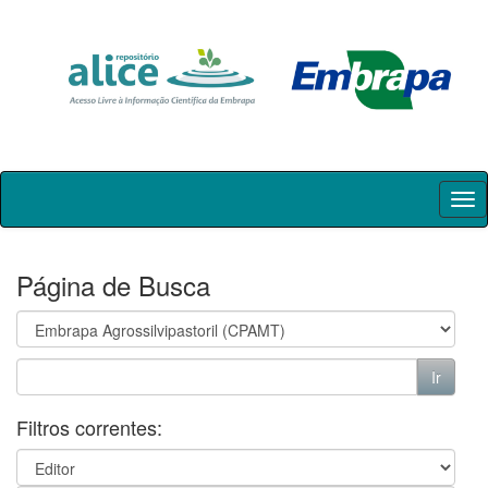
Skip
navigation
Página de Busca
Filtros correntes: