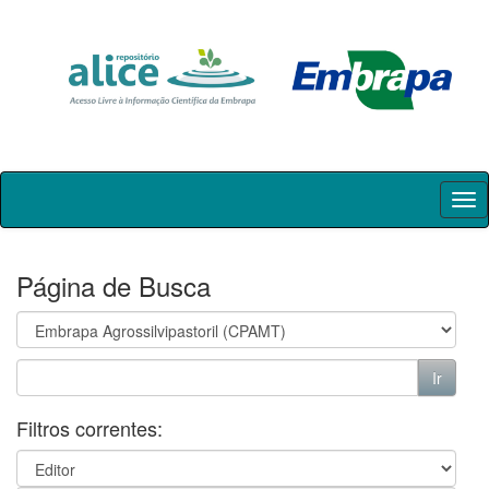
Skip
navigation
Página de Busca
Filtros correntes: