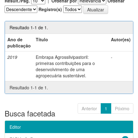
Result./Pág.
|
Ordenar por
Ordenar
Registro(s)
Resultado 1-1 de 1.
Ano de
Título
Autor(es)
publicação
2019
Embrapa Agrossilvipastoril:
-
primeiras contribuições para o
desenvolvimento de uma
agropecuária sustentável.
Resultado 1-1 de 1.
Anterior
1
Póximo
Busca facetada
Editor