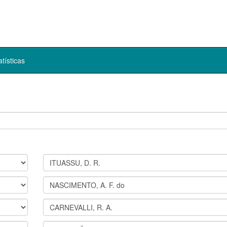
atísticas