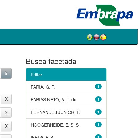
Busca facetada
Editor
FARIA, G. R.
1
FARIAS NETO, A. L. de
1
FERNANDES JUNIOR, F.
1
HOOGERHEIDE, E. S. S.
1
IKEDA, F. S.
1