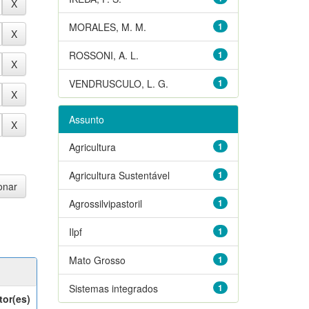
MORALES, M. M.
1
ROSSONI, A. L.
1
VENDRUSCULO, L. G.
1
Assunto
Agricultura
1
Agricultura Sustentável
1
Agrossilvipastoril
1
Ilpf
1
Mato Grosso
1
Sistemas integrados
1
tor(es)