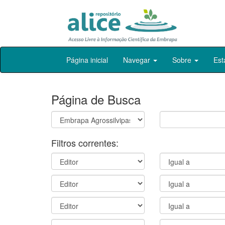
Skip
Página inicial
Navegar
Sobre
Est
navigation
Página de Busca
Filtros correntes: