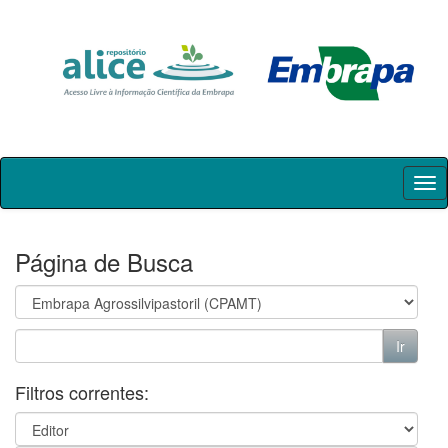
Skip
navigation
Página de Busca
Filtros correntes: