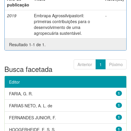
publicação
2019
Embrapa Agrossilvipastoril:
-
primeiras contribuições para o
desenvolvimento de uma
agropecuária sustentável.
Resultado 1-1 de 1.
Anterior
1
Póximo
Busca facetada
Editor
FARIA, G. R.
1
FARIAS NETO, A. L. de
1
FERNANDES JUNIOR, F.
1
HOOGERHEIDE, E. S. S.
1