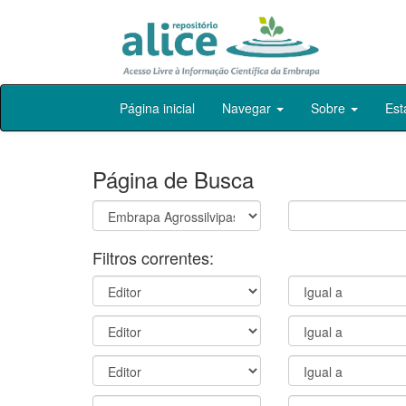
Skip
Página inicial
Navegar
Sobre
Est
navigation
Página de Busca
Filtros correntes: