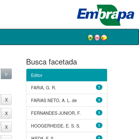
Busca facetada
Editor
FARIA, G. R.
1
FARIAS NETO, A. L. de
1
FERNANDES JUNIOR, F.
1
HOOGERHEIDE, E. S. S.
1
IKEDA, F. S.
1