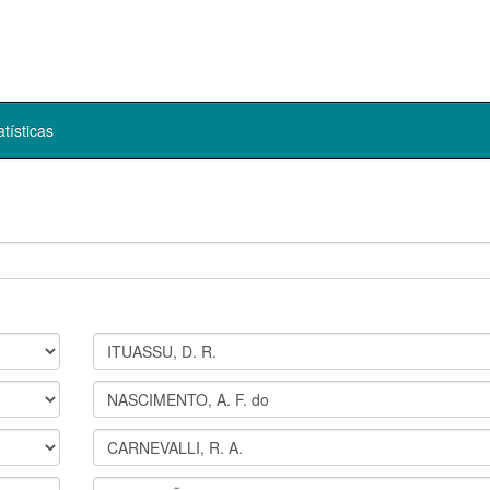
atísticas