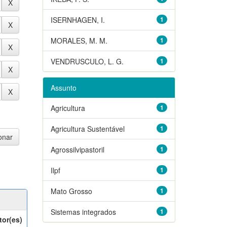
ISERNHAGEN, I.
1
MORALES, M. M.
1
VENDRUSCULO, L. G.
1
Assunto
Agricultura
1
Agricultura Sustentável
1
Agrossilvipastoril
1
Ilpf
1
Mato Grosso
1
Sistemas integrados
1
tor(es)