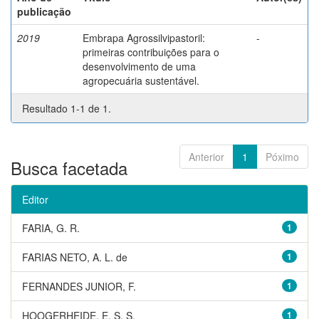
publicação
2019
Embrapa Agrossilvipastoril:
-
primeiras contribuições para o
desenvolvimento de uma
agropecuária sustentável.
Resultado 1-1 de 1.
Anterior
1
Póximo
Busca facetada
Editor
FARIA, G. R.
1
FARIAS NETO, A. L. de
1
FERNANDES JUNIOR, F.
1
HOOGERHEIDE, E. S. S.
1