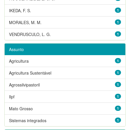
IKEDA, F. S.
1
MORALES, M. M.
1
VENDRUSCULO, L. G.
1
Assunto
Agricultura
1
Agricultura Sustentável
1
Agrossilvipastoril
1
Ilpf
1
Mato Grosso
1
Sistemas integrados
1