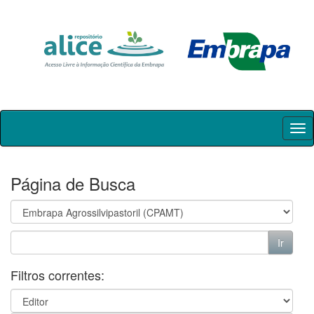
Skip
navigation
Página de Busca
Filtros correntes: