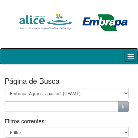
Skip
navigation
Página de Busca
Filtros correntes: