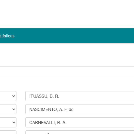
atísticas