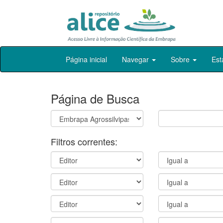
Skip
Página inicial
Navegar
Sobre
Est
navigation
Página de Busca
Filtros correntes: