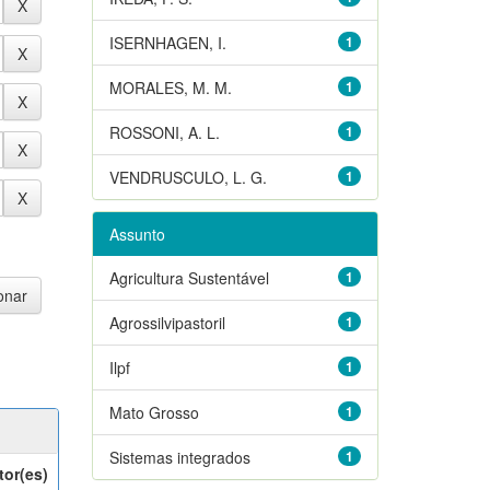
ISERNHAGEN, I.
1
MORALES, M. M.
1
ROSSONI, A. L.
1
VENDRUSCULO, L. G.
1
Assunto
Agricultura Sustentável
1
Agrossilvipastoril
1
Ilpf
1
Mato Grosso
1
Sistemas integrados
1
tor(es)