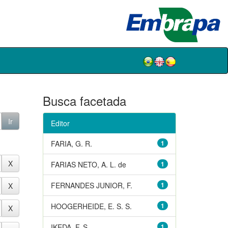
Busca facetada
Editor
FARIA, G. R.
1
FARIAS NETO, A. L. de
1
FERNANDES JUNIOR, F.
1
HOOGERHEIDE, E. S. S.
1
IKEDA, F. S.
1