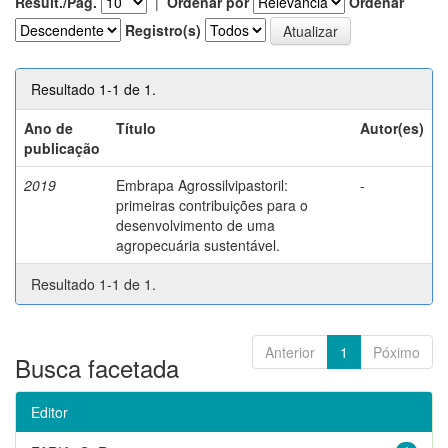
Result./Pág.
|
Ordenar por
Ordenar
Registro(s)
Resultado 1-1 de 1.
Ano de
Título
Autor(es)
publicação
2019
Embrapa Agrossilvipastoril:
-
primeiras contribuições para o
desenvolvimento de uma
agropecuária sustentável.
Resultado 1-1 de 1.
Anterior
1
Póximo
Busca facetada
Editor