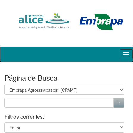
Skip
navigation
Página de Busca
Filtros correntes: