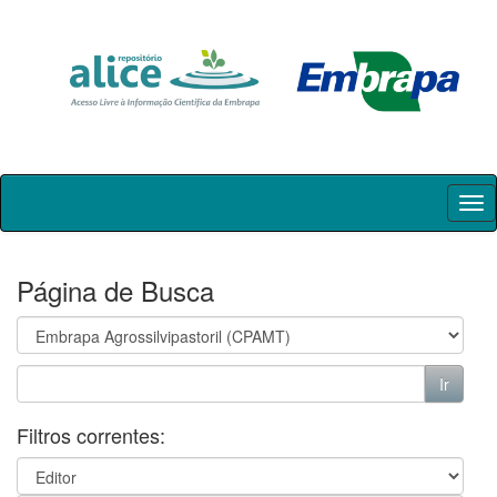
Skip
navigation
Página de Busca
Filtros correntes: