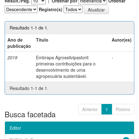
Result./Pág.
|
Ordenar por
Ordenar
Registro(s)
Resultado 1-1 de 1.
Ano de
Título
Autor(es)
publicação
2019
Embrapa Agrossilvipastoril:
-
primeiras contribuições para o
desenvolvimento de uma
agropecuária sustentável.
Resultado 1-1 de 1.
Anterior
1
Póximo
Busca facetada
Editor