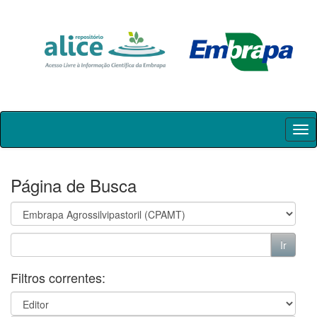
Skip
navigation
Página de Busca
Filtros correntes: