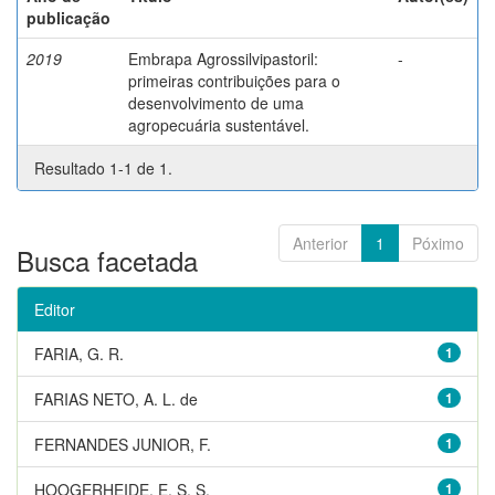
publicação
2019
Embrapa Agrossilvipastoril:
-
primeiras contribuições para o
desenvolvimento de uma
agropecuária sustentável.
Resultado 1-1 de 1.
Anterior
1
Póximo
Busca facetada
Editor
FARIA, G. R.
1
FARIAS NETO, A. L. de
1
FERNANDES JUNIOR, F.
1
HOOGERHEIDE, E. S. S.
1