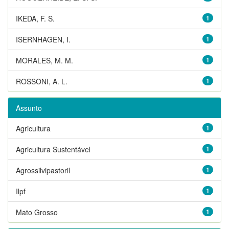
IKEDA, F. S.
1
ISERNHAGEN, I.
1
MORALES, M. M.
1
ROSSONI, A. L.
1
Assunto
Agricultura
1
Agricultura Sustentável
1
Agrossilvipastoril
1
Ilpf
1
Mato Grosso
1