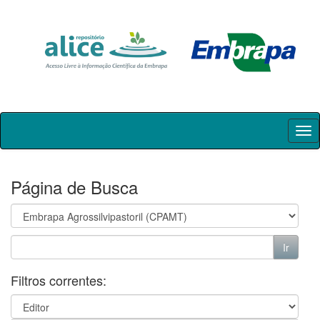
Skip
navigation
Página de Busca
Filtros correntes: