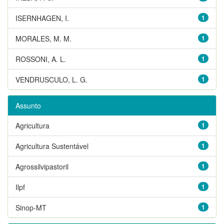
ISERNHAGEN, I.
1
MORALES, M. M.
1
ROSSONI, A. L.
1
VENDRUSCULO, L. G.
1
Assunto
Agricultura
1
Agricultura Sustentável
1
Agrossilvipastoril
1
Ilpf
1
Sinop-MT
1