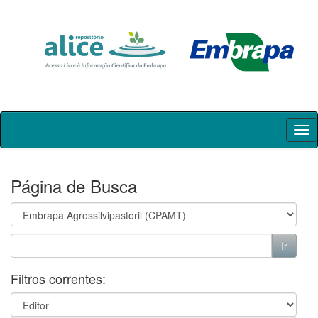
Skip
navigation
Página de Busca
Filtros correntes: