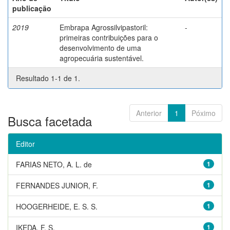
publicação
2019
Embrapa Agrossilvipastoril:
-
primeiras contribuições para o
desenvolvimento de uma
agropecuária sustentável.
Resultado 1-1 de 1.
Anterior
1
Póximo
Busca facetada
Editor
FARIAS NETO, A. L. de
1
FERNANDES JUNIOR, F.
1
HOOGERHEIDE, E. S. S.
1
IKEDA, F. S.
1