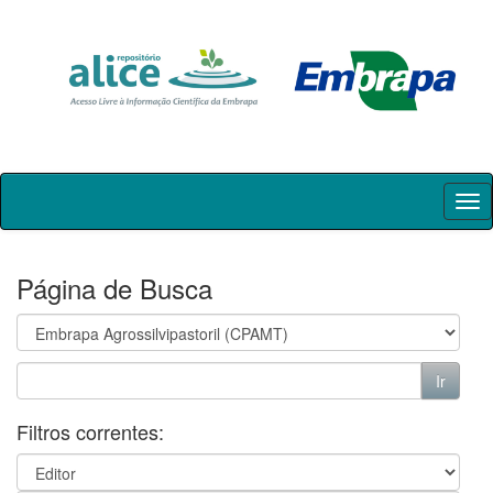
Skip
navigation
Página de Busca
Filtros correntes: