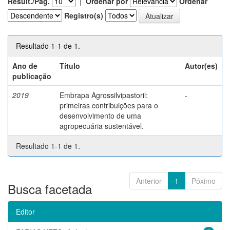
Result./Pág.
|
Ordenar por
Ordenar
Registro(s)
Resultado 1-1 de 1.
Ano de
Título
Autor(es)
publicação
2019
Embrapa Agrossilvipastoril:
-
primeiras contribuições para o
desenvolvimento de uma
agropecuária sustentável.
Resultado 1-1 de 1.
Anterior
1
Póximo
Busca facetada
Editor