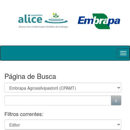
Skip
navigation
Página de Busca
Filtros correntes: