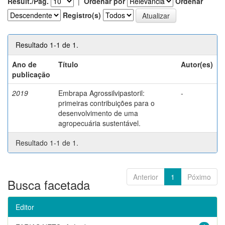
Result./Pág.
|
Ordenar por
Ordenar
Registro(s)
Resultado 1-1 de 1.
Ano de
Título
Autor(es)
publicação
2019
Embrapa Agrossilvipastoril:
-
primeiras contribuições para o
desenvolvimento de uma
agropecuária sustentável.
Resultado 1-1 de 1.
Anterior
1
Póximo
Busca facetada
Editor