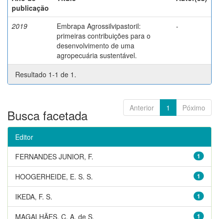
publicação
2019
Embrapa Agrossilvipastoril:
-
primeiras contribuições para o
desenvolvimento de uma
agropecuária sustentável.
Resultado 1-1 de 1.
Anterior
1
Póximo
Busca facetada
Editor
FERNANDES JUNIOR, F.
1
HOOGERHEIDE, E. S. S.
1
IKEDA, F. S.
1
MAGALHÃES, C. A. de S.
1