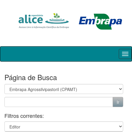
Skip
navigation
Página de Busca
Filtros correntes: