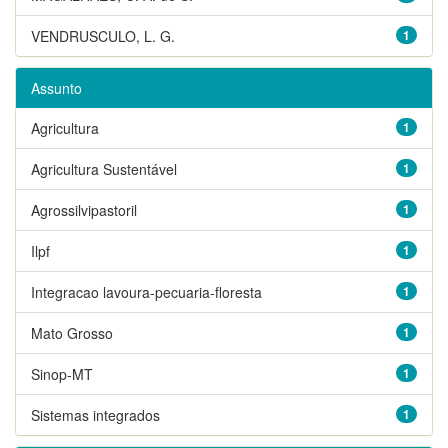
VENDRUSCULO, L. G.
1
Assunto
Agricultura
1
Agricultura Sustentável
1
Agrossilvipastoril
1
Ilpf
1
Integracao lavoura-pecuaria-floresta
1
Mato Grosso
1
Sinop-MT
1
Sistemas integrados
1