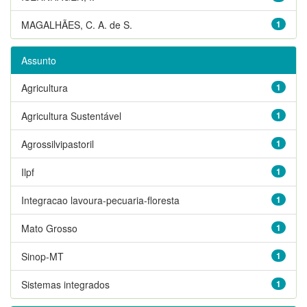
MAGALHÃES, C. A. de S.
1
Assunto
Agricultura
1
Agricultura Sustentável
1
Agrossilvipastoril
1
Ilpf
1
Integracao lavoura-pecuaria-floresta
1
Mato Grosso
1
Sinop-MT
1
Sistemas integrados
1