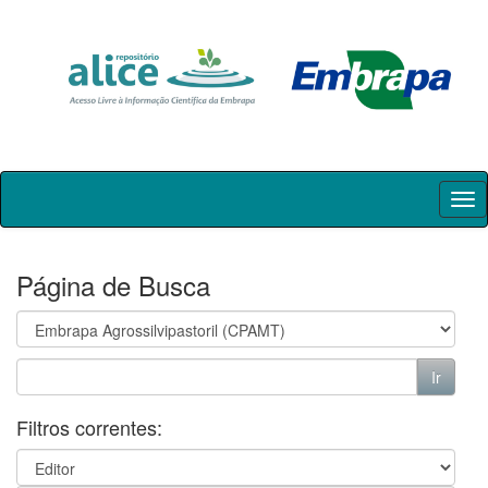
Skip
navigation
Página de Busca
Filtros correntes: