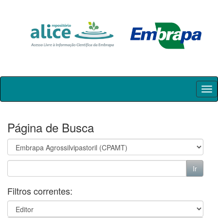
Skip
navigation
Página de Busca
Filtros correntes: