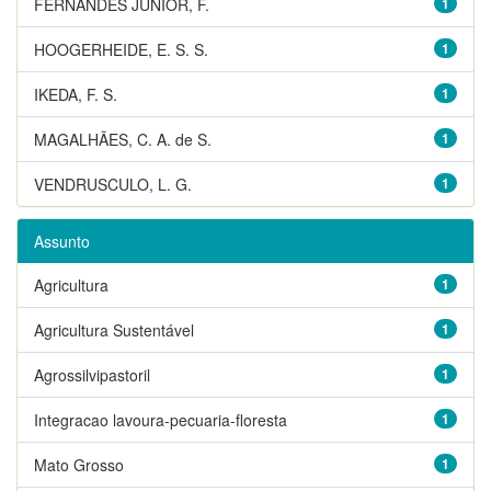
FERNANDES JUNIOR, F.
1
HOOGERHEIDE, E. S. S.
1
IKEDA, F. S.
1
MAGALHÃES, C. A. de S.
1
VENDRUSCULO, L. G.
1
Assunto
Agricultura
1
Agricultura Sustentável
1
Agrossilvipastoril
1
Integracao lavoura-pecuaria-floresta
1
Mato Grosso
1