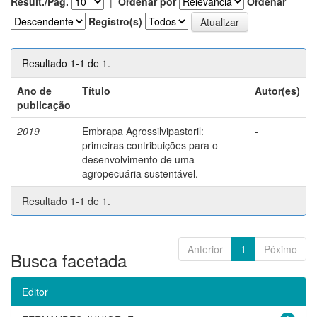
Result./Pág.
|
Ordenar por
Ordenar
Registro(s)
Resultado 1-1 de 1.
Ano de
Título
Autor(es)
publicação
2019
Embrapa Agrossilvipastoril:
-
primeiras contribuições para o
desenvolvimento de uma
agropecuária sustentável.
Resultado 1-1 de 1.
Anterior
1
Póximo
Busca facetada
Editor