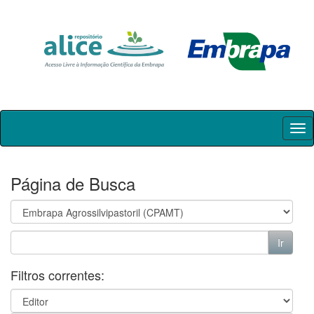
Skip
navigation
Página de Busca
Filtros correntes: