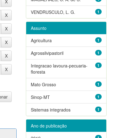
VENDRUSCULO, L. G.
1
Assunto
Agricultura
1
Agrossilvipastoril
1
Integracao lavoura-pecuaria-
1
floresta
Mato Grosso
1
Sinop-MT
1
Sistemas integrados
1
Ano de publicação
2019
1