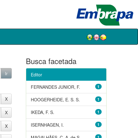
Busca facetada
Editor
FERNANDES JUNIOR, F.
1
HOOGERHEIDE, E. S. S.
1
IKEDA, F. S.
1
ISERNHAGEN, I.
1
MAGALHÃES, C. A. de S.
1