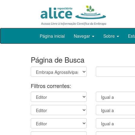
Skip
Página inicial
Navegar
Sobre
Est
navigation
Página de Busca
Filtros correntes: