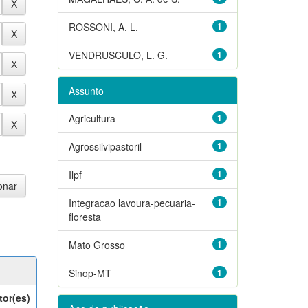
ROSSONI, A. L.
1
VENDRUSCULO, L. G.
1
Assunto
Agricultura
1
Agrossilvipastoril
1
Ilpf
1
Integracao lavoura-pecuaria-
1
floresta
Mato Grosso
1
Sinop-MT
1
tor(es)