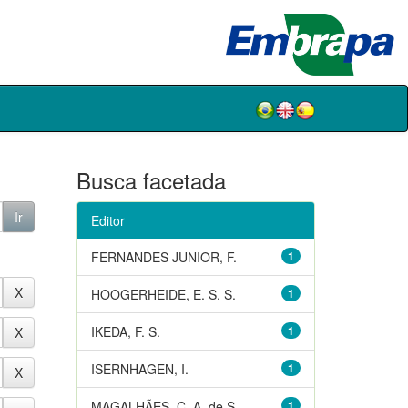
Busca facetada
Editor
FERNANDES JUNIOR, F.
1
HOOGERHEIDE, E. S. S.
1
IKEDA, F. S.
1
ISERNHAGEN, I.
1
MAGALHÃES, C. A. de S.
1