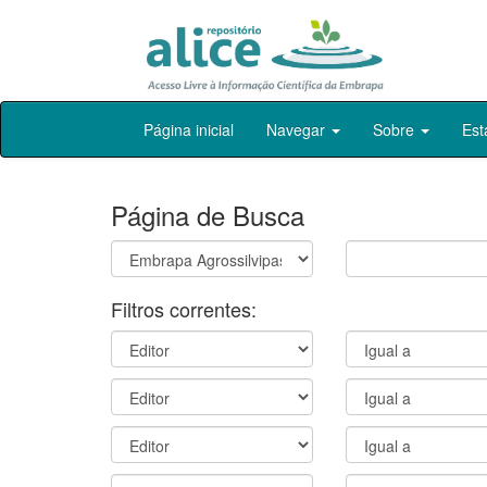
Skip
Página inicial
Navegar
Sobre
Est
navigation
Página de Busca
Filtros correntes: