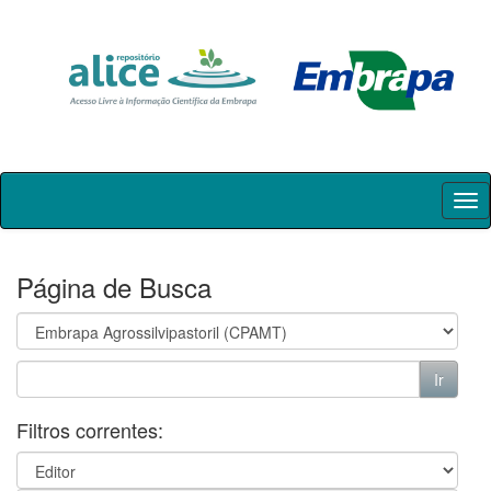
Skip
navigation
Página de Busca
Filtros correntes: