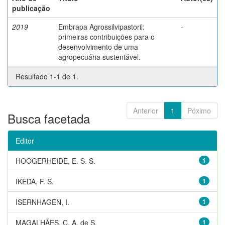
publicação
2019
Embrapa Agrossilvipastoril:
-
primeiras contribuições para o
desenvolvimento de uma
agropecuária sustentável.
Resultado 1-1 de 1.
Anterior
1
Póximo
Busca facetada
Editor
HOOGERHEIDE, E. S. S.
1
IKEDA, F. S.
1
ISERNHAGEN, I.
1
MAGALHÃES, C. A. de S.
1