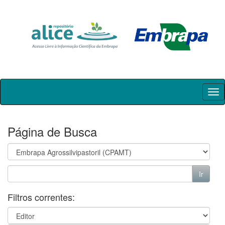
Skip
navigation
Página de Busca
Filtros correntes: