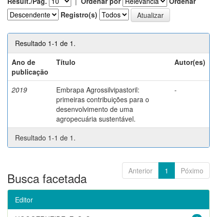
Result./Pág.
|
Ordenar por
Ordenar
Registro(s)
Resultado 1-1 de 1.
Ano de
Título
Autor(es)
publicação
2019
Embrapa Agrossilvipastoril:
-
primeiras contribuições para o
desenvolvimento de uma
agropecuária sustentável.
Resultado 1-1 de 1.
Anterior
1
Póximo
Busca facetada
Editor