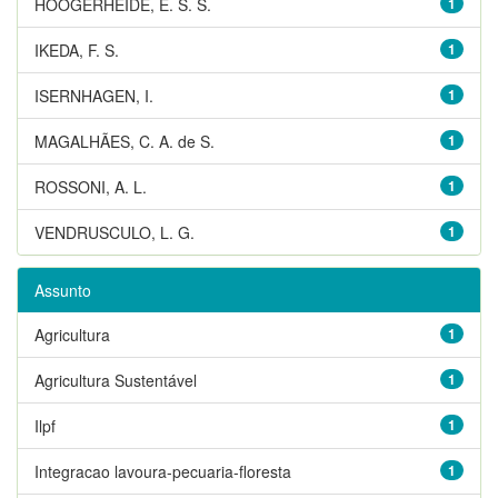
HOOGERHEIDE, E. S. S.
1
IKEDA, F. S.
1
ISERNHAGEN, I.
1
MAGALHÃES, C. A. de S.
1
ROSSONI, A. L.
1
VENDRUSCULO, L. G.
1
Assunto
Agricultura
1
Agricultura Sustentável
1
Ilpf
1
Integracao lavoura-pecuaria-floresta
1