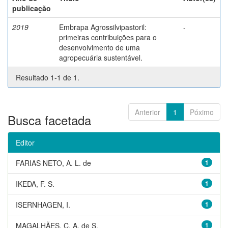
publicação
2019
Embrapa Agrossilvipastoril:
-
primeiras contribuições para o
desenvolvimento de uma
agropecuária sustentável.
Resultado 1-1 de 1.
Anterior
1
Póximo
Busca facetada
Editor
FARIAS NETO, A. L. de
1
IKEDA, F. S.
1
ISERNHAGEN, I.
1
MAGALHÃES, C. A. de S.
1