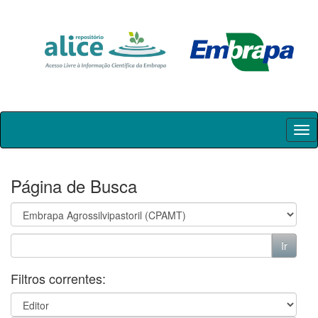
Skip
navigation
Página de Busca
Filtros correntes: