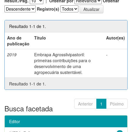
Result./Pág.
|
Ordenar por
Ordenar
Registro(s)
Resultado 1-1 de 1.
Ano de
Título
Autor(es)
publicação
2019
Embrapa Agrossilvipastoril:
-
primeiras contribuições para o
desenvolvimento de uma
agropecuária sustentável.
Resultado 1-1 de 1.
Anterior
1
Póximo
Busca facetada
Editor