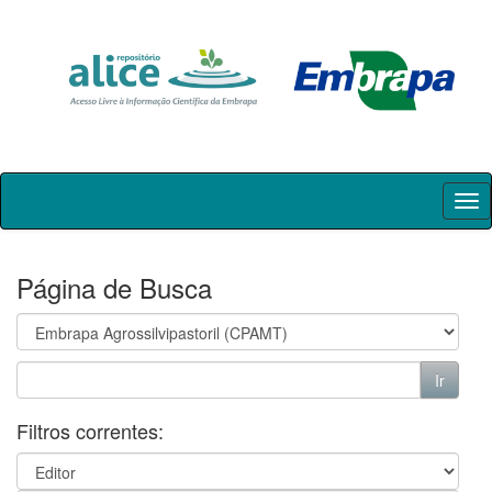
Skip
navigation
Página de Busca
Filtros correntes: