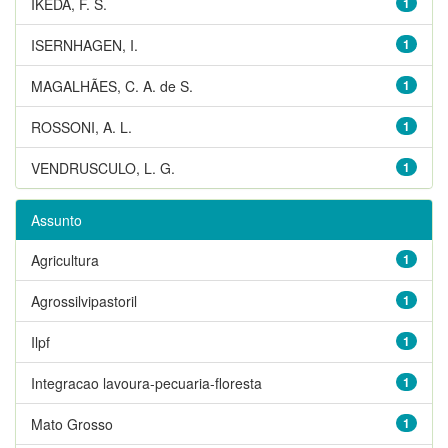
IKEDA, F. S.
1
ISERNHAGEN, I.
1
MAGALHÃES, C. A. de S.
1
ROSSONI, A. L.
1
VENDRUSCULO, L. G.
1
Assunto
Agricultura
1
Agrossilvipastoril
1
Ilpf
1
Integracao lavoura-pecuaria-floresta
1
Mato Grosso
1