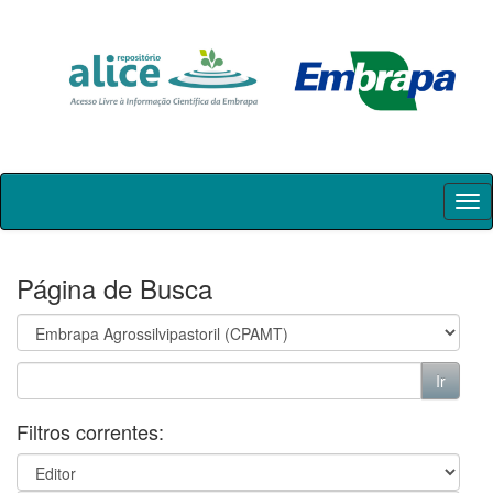
Skip
navigation
Página de Busca
Filtros correntes: