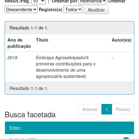
Result./Pág.
|
Ordenar por
Ordenar
Registro(s)
Resultado 1-1 de 1.
Ano de
Título
Autor(es)
publicação
2019
Embrapa Agrossilvipastoril:
-
primeiras contribuições para o
desenvolvimento de uma
agropecuária sustentável.
Resultado 1-1 de 1.
Anterior
1
Póximo
Busca facetada
Editor