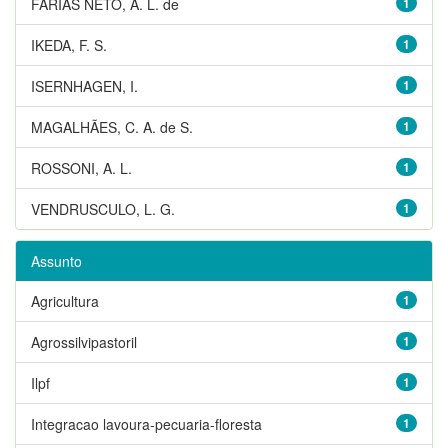
FARIAS NETO, A. L. de
1
IKEDA, F. S.
1
ISERNHAGEN, I.
1
MAGALHÃES, C. A. de S.
1
ROSSONI, A. L.
1
VENDRUSCULO, L. G.
1
Assunto
Agricultura
1
Agrossilvipastoril
1
Ilpf
1
Integracao lavoura-pecuaria-floresta
1