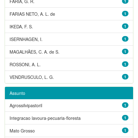
FARIA, G. R.
1
FARIAS NETO, A. L. de
1
IKEDA, F. S.
1
ISERNHAGEN, I.
1
MAGALHÃES, C. A. de S.
1
ROSSONI, A. L.
1
VENDRUSCULO, L. G.
1
Assunto
Agrossilvipastoril
1
Integracao lavoura-pecuaria-floresta
1
Mato Grosso
1