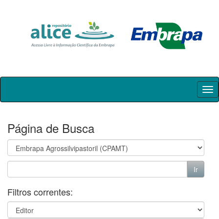
Skip
navigation
Página de Busca
Filtros correntes: