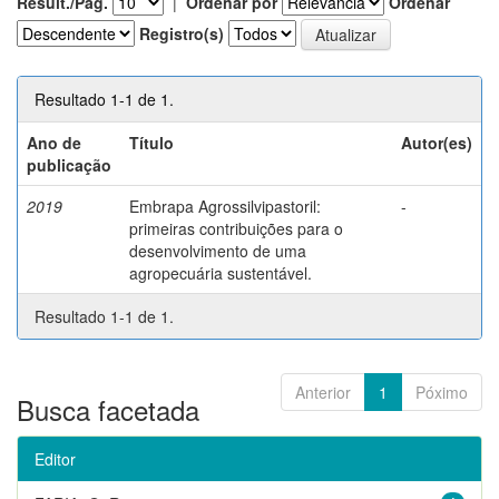
Result./Pág.
|
Ordenar por
Ordenar
Registro(s)
Resultado 1-1 de 1.
Ano de
Título
Autor(es)
publicação
2019
Embrapa Agrossilvipastoril:
-
primeiras contribuições para o
desenvolvimento de uma
agropecuária sustentável.
Resultado 1-1 de 1.
Anterior
1
Póximo
Busca facetada
Editor