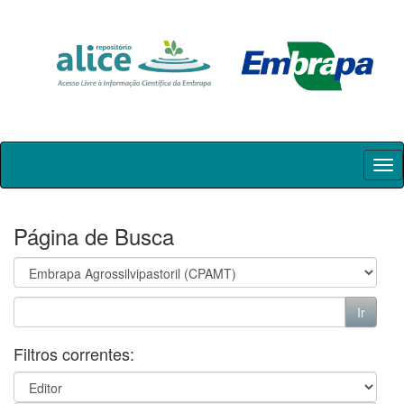
Skip
navigation
Página de Busca
Filtros correntes: