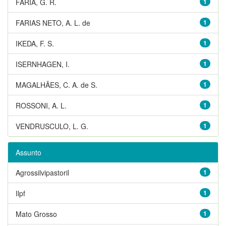
FARIA, G. R.
1
FARIAS NETO, A. L. de
1
IKEDA, F. S.
1
ISERNHAGEN, I.
1
MAGALHÃES, C. A. de S.
1
ROSSONI, A. L.
1
VENDRUSCULO, L. G.
1
Assunto
Agrossilvipastoril
1
Ilpf
1
Mato Grosso
1