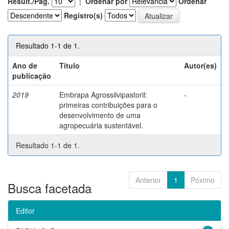
Result./Pág.
|
Ordenar por
Ordenar
Registro(s)
Resultado 1-1 de 1.
Ano de
Título
Autor(es)
publicação
2019
Embrapa Agrossilvipastoril:
-
primeiras contribuições para o
desenvolvimento de uma
agropecuária sustentável.
Resultado 1-1 de 1.
Anterior
1
Póximo
Busca facetada
Editor