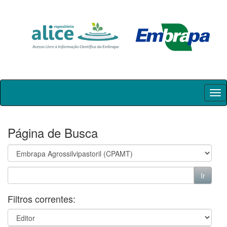
Skip
navigation
Página de Busca
Filtros correntes: