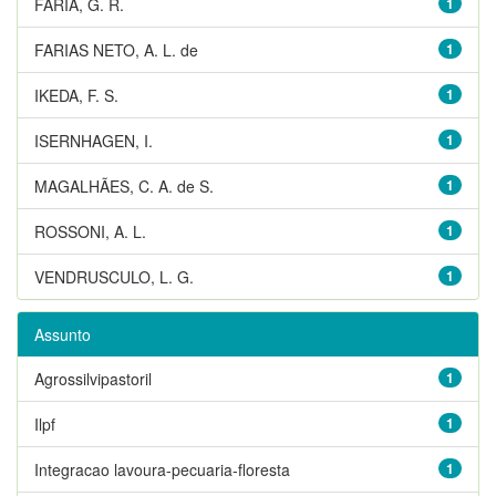
FARIA, G. R.
1
FARIAS NETO, A. L. de
1
IKEDA, F. S.
1
ISERNHAGEN, I.
1
MAGALHÃES, C. A. de S.
1
ROSSONI, A. L.
1
VENDRUSCULO, L. G.
1
Assunto
Agrossilvipastoril
1
Ilpf
1
Integracao lavoura-pecuaria-floresta
1