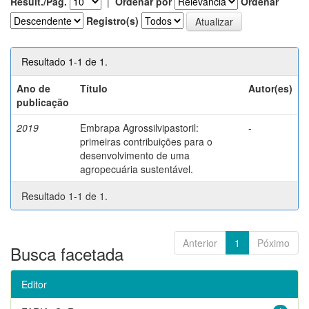
Result./Pág.
|
Ordenar por
Ordenar
Registro(s)
Resultado 1-1 de 1.
Ano de
Título
Autor(es)
publicação
2019
Embrapa Agrossilvipastoril:
-
primeiras contribuições para o
desenvolvimento de uma
agropecuária sustentável.
Resultado 1-1 de 1.
Anterior
1
Póximo
Busca facetada
Editor