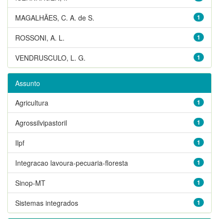
MAGALHÃES, C. A. de S.
1
ROSSONI, A. L.
1
VENDRUSCULO, L. G.
1
Assunto
Agricultura
1
Agrossilvipastoril
1
Ilpf
1
Integracao lavoura-pecuaria-floresta
1
Sinop-MT
1
Sistemas integrados
1