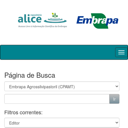
Skip
navigation
Página de Busca
Filtros correntes: