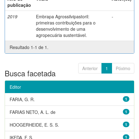
publicação
2019
Embrapa Agrossilvipastoril:
-
primeiras contribuições para o
desenvolvimento de uma
agropecuária sustentável.
Resultado 1-1 de 1.
Anterior
1
Póximo
Busca facetada
Editor
FARIA, G. R.
1
FARIAS NETO, A. L. de
1
HOOGERHEIDE, E. S. S.
1
IKEDA, F. S.
1