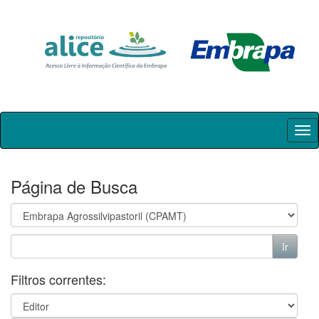
Skip
navigation
Página de Busca
Filtros correntes: