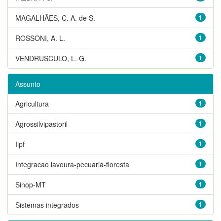
MAGALHÃES, C. A. de S.
1
ROSSONI, A. L.
1
VENDRUSCULO, L. G.
1
Assunto
Agricultura
1
Agrossilvipastoril
1
Ilpf
1
Integracao lavoura-pecuaria-floresta
1
Sinop-MT
1
Sistemas integrados
1