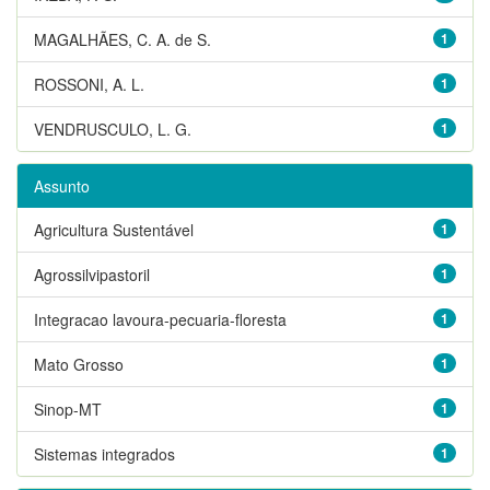
MAGALHÃES, C. A. de S.
1
ROSSONI, A. L.
1
VENDRUSCULO, L. G.
1
Assunto
Agricultura Sustentável
1
Agrossilvipastoril
1
Integracao lavoura-pecuaria-floresta
1
Mato Grosso
1
Sinop-MT
1
Sistemas integrados
1