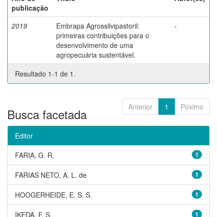
publicação
2019
Embrapa Agrossilvipastoril:
-
primeiras contribuições para o
desenvolvimento de uma
agropecuária sustentável.
Resultado 1-1 de 1.
Anterior
1
Póximo
Busca facetada
Editor
FARIA, G. R.
1
FARIAS NETO, A. L. de
1
HOOGERHEIDE, E. S. S.
1
IKEDA, F. S.
1