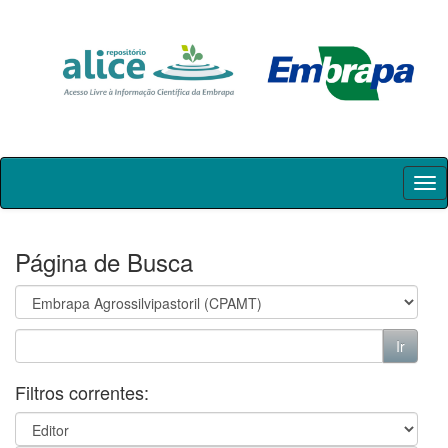
Skip
navigation
Página de Busca
Filtros correntes: