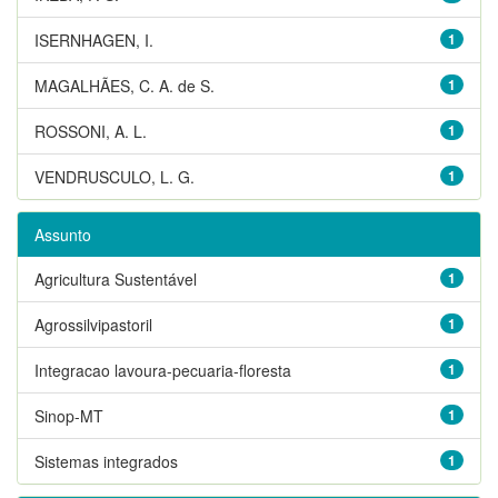
ISERNHAGEN, I.
1
MAGALHÃES, C. A. de S.
1
ROSSONI, A. L.
1
VENDRUSCULO, L. G.
1
Assunto
Agricultura Sustentável
1
Agrossilvipastoril
1
Integracao lavoura-pecuaria-floresta
1
Sinop-MT
1
Sistemas integrados
1