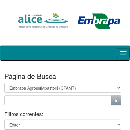
Skip
navigation
Página de Busca
Filtros correntes: