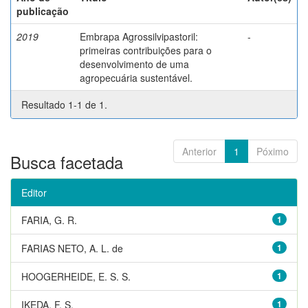
publicação
2019
Embrapa Agrossilvipastoril:
-
primeiras contribuições para o
desenvolvimento de uma
agropecuária sustentável.
Resultado 1-1 de 1.
Anterior
1
Póximo
Busca facetada
Editor
FARIA, G. R.
1
FARIAS NETO, A. L. de
1
HOOGERHEIDE, E. S. S.
1
IKEDA, F. S.
1