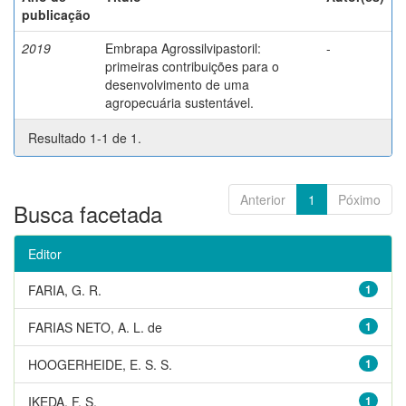
publicação
2019
Embrapa Agrossilvipastoril:
-
primeiras contribuições para o
desenvolvimento de uma
agropecuária sustentável.
Resultado 1-1 de 1.
Anterior
1
Póximo
Busca facetada
Editor
FARIA, G. R.
1
FARIAS NETO, A. L. de
1
HOOGERHEIDE, E. S. S.
1
IKEDA, F. S.
1