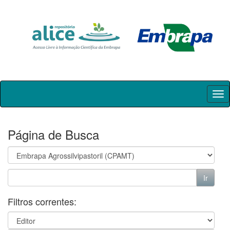
Skip
navigation
Página de Busca
Filtros correntes: