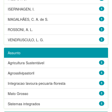
ISERNHAGEN, I.
1
MAGALHÃES, C. A. de S.
1
ROSSONI, A. L.
1
VENDRUSCULO, L. G.
1
Assunto
Agricultura Sustentável
1
Agrossilvipastoril
1
Integracao lavoura-pecuaria-floresta
1
Mato Grosso
1
Sistemas integrados
1