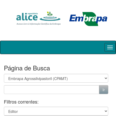
Skip
navigation
Página de Busca
Filtros correntes: