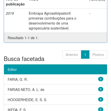
publicação
2019
Embrapa Agrossilvipastoril:
-
primeiras contribuições para o
desenvolvimento de uma
agropecuária sustentável.
Resultado 1-1 de 1.
Anterior
1
Póximo
Busca facetada
Editor
FARIA, G. R.
1
FARIAS NETO, A. L. de
1
HOOGERHEIDE, E. S. S.
1
IKEDA, F. S.
1