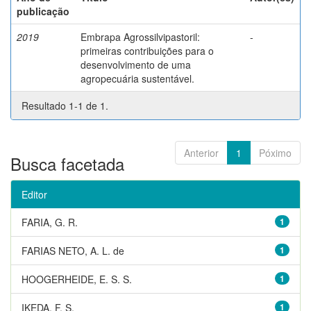
publicação
2019
Embrapa Agrossilvipastoril:
-
primeiras contribuições para o
desenvolvimento de uma
agropecuária sustentável.
Resultado 1-1 de 1.
Anterior
1
Póximo
Busca facetada
Editor
FARIA, G. R.
1
FARIAS NETO, A. L. de
1
HOOGERHEIDE, E. S. S.
1
IKEDA, F. S.
1