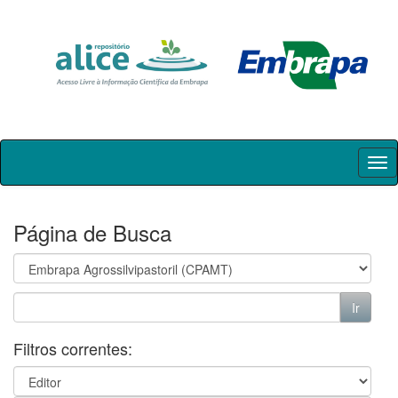
Skip
navigation
Página de Busca
Filtros correntes: