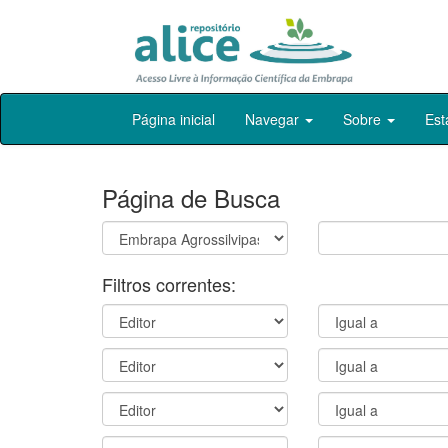
Skip
Página inicial
Navegar
Sobre
Est
navigation
Página de Busca
Filtros correntes: