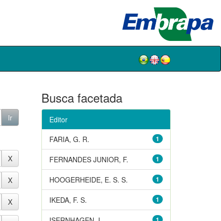
Busca facetada
Editor
FARIA, G. R.
1
FERNANDES JUNIOR, F.
1
HOOGERHEIDE, E. S. S.
1
IKEDA, F. S.
1
ISERNHAGEN, I.
1