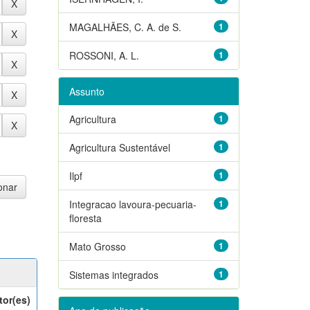
MAGALHÃES, C. A. de S.
1
ROSSONI, A. L.
1
Assunto
Agricultura
1
Agricultura Sustentável
1
Ilpf
1
Integracao lavoura-pecuaria-
1
floresta
Mato Grosso
1
Sistemas integrados
1
tor(es)