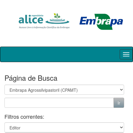
Skip
navigation
Página de Busca
Filtros correntes: