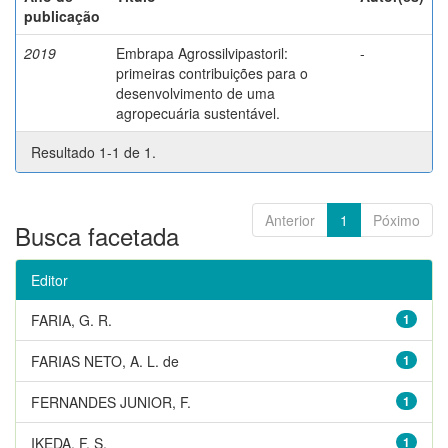
publicação
2019
Embrapa Agrossilvipastoril:
-
primeiras contribuições para o
desenvolvimento de uma
agropecuária sustentável.
Resultado 1-1 de 1.
Anterior
1
Póximo
Busca facetada
Editor
FARIA, G. R.
1
FARIAS NETO, A. L. de
1
FERNANDES JUNIOR, F.
1
IKEDA, F. S.
1